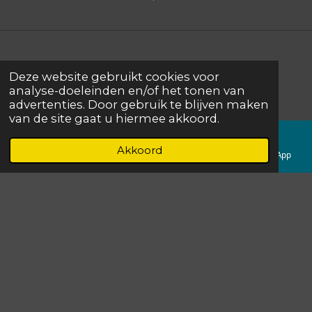
Home
-
Privacy
-
Contact
Deze website gebruikt cookies voor
analyse-doeleinden en/of het tonen van
advertenties. Door gebruik te blijven maken
✉
peggy@ontzorgkracht.nl
van de site gaat u hiermee akkoord.
☏ 06-41785087
Akkoord
E-mailadres
Telefoonnummer
LinkedIn
WhatsApp
©2022 OntzorgKracht