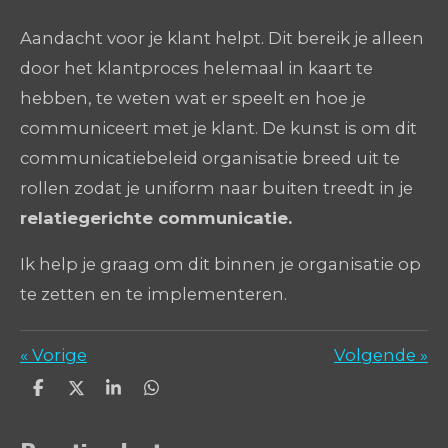
Aandacht voor je klant helpt. Dit bereik je alleen
door het klantproces helemaal in kaart te
hebben, te weten wat er speelt en hoe je
communiceert met je klant. De kunst is om dit
communicatiebeleid organisatie breed uit te
rollen zodat je uniform naar buiten treedt in je
relatiegerichte communicatie.
Ik help je graag om dit binnen je organisatie op
te zetten en te implementeren.
«
Vorige
Volgende
»
D
D
S
D
e
e
h
e
l
e
a
l
e
l
r
e