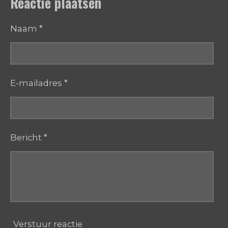
Reactie plaatsen
n
e
n
Naam *
E-mailadres *
Bericht *
Verstuur reactie