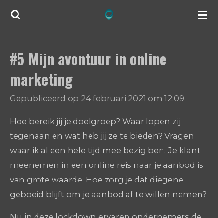
Ga
direct
naar
#5 Mijn avontuur in online
de
hoofdinhoud
marketing
Gepubliceerd op 24 februari 2021 om 12:09
Hoe bereik jij je doelgroep? Waar lopen zij
tegenaan en wat heb jij ze te bieden? Vragen
waar ik al een hele tijd mee bezig ben. Je klant
meenemen in een online reis naar je aanbod is
van grote waarde. Hoe zorg je dat diegene
geboeid blijft om je aanbod af te willen nemen?
Nu in deze lockdown ervaren ondernemers de