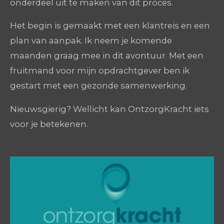
onderdeel uit te maken van dit proces.
Het begin is gemaakt met een klantreis en een
plan van aanpak. Ik neem je komende
maanden graag mee in dit avontuur. Met een
fruitmand voor mijn opdrachtgever ben ik
gestart met een gezonde samenwerking.
Nieuwsgierig? Wellicht kan OntzorgKracht iets
voor je betekenen.